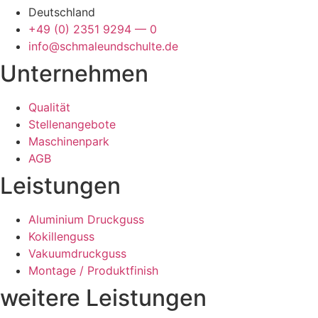
Deutsch­land
+49 (0) 2351 9294 — 0
info@schmaleundschulte.de
Unter­neh­men
Qua­li­tät
Stel­len­an­ge­bo­te
Maschi­nen­park
AGB
Leis­tun­gen
Alu­mi­ni­um Druck­guss
Kokil­len­guss
Vaku­um­druck­guss
Mon­ta­ge / Pro­dukt­fi­nish
wei­te­re Leis­tun­gen