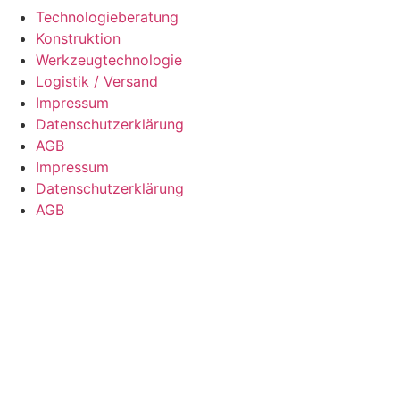
Tech­no­lo­gie­be­ra­tung
Kon­struk­ti­on
Werk­zeug­tech­no­lo­gie
Logis­tik / Ver­sand
Impres­sum
Daten­schutz­er­klä­rung
AGB
Impres­sum
Daten­schutz­er­klä­rung
AGB