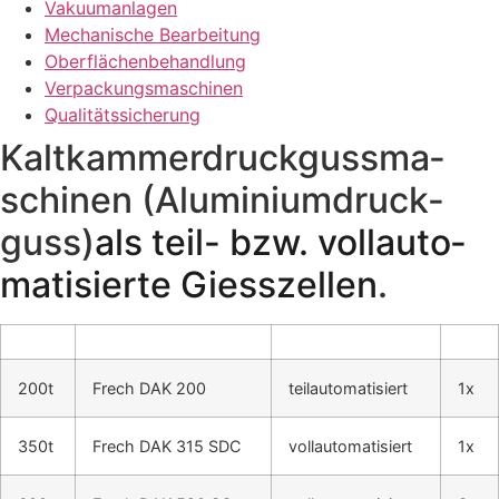
Vaku­um­an­la­gen
Mecha­ni­sche Bear­bei­tung
Ober­flä­chen­be­hand­lung
Ver­pa­ckungs­ma­schi­nen
Qua­li­täts­si­che­rung
Kalt­kam­mer­druck­guss­ma­
schi­nen (Alu­mi­ni­um­druck­
guss)
als teil- bzw. voll­au­to­
ma­ti­sier­te Giess­zel­len
.
200t
Frech DAK 200
teil­au­to­ma­ti­siert
1x
350t
Frech DAK 315 SDC
voll­au­to­ma­ti­siert
1x