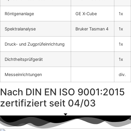
Rönt­gen­an­la­ge
GE X‑Cube
1x
Spek­tral­ana­ly­se
Bru­ker Tas­man 4
1x
Druck- und Zug­prüf­ein­rich­tung
1x
Dicht­heits­prüf­ge­rät
1x
Mess­ein­rich­tun­gen
div.
Nach DIN EN ISO 9001:2015
zer­ti­fi­ziert seit 04/03