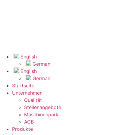
Eng­lish
Ger­man
Eng­lish
Ger­man
Start­sei­te
Unter­neh­men
Qua­li­tät
Stel­len­an­ge­bo­te
Maschi­nen­park
AGB
Pro­duk­te