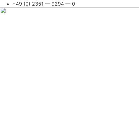
Skip
+49 (0) 2351 — 9294 — 0
to
con­
tent