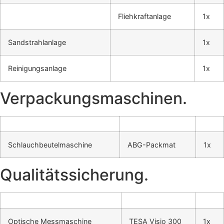
Flieh­kraft­an­la­ge
1x
Sand­strahl­an­la­ge
1x
Rei­ni­gungs­an­la­ge
1x
Ver­pa­ckungs­ma­schi­nen.
Schlauch­beu­tel­ma­schi­ne
ABG-Pack­mat
1x
Qua­li­täts­si­che­rung.
Opti­sche Mess­ma­schi­ne
TESA Visio 300
1x