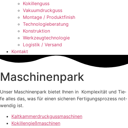
Kokil­len­guss
Vaku­um­druck­guss
Mon­ta­ge / Pro­dukt­fi­nish
Tech­no­lo­gie­be­ra­tung
Kon­struk­ti­on
Werk­zeug­tech­no­lo­gie
Logis­tik / Ver­sand
Kon­takt
Maschi­nen­park
Unser Maschi­nen­park bie­tet Ihnen in Kom­ple­xi­tät und Tie­
fe alles das, was für einen siche­ren Fer­ti­gungs­pro­zess not­
wen­dig ist.
Kalt­kam­mer­druck­guss­ma­schi­nen
Kokil­len­gieß­ma­schi­nen