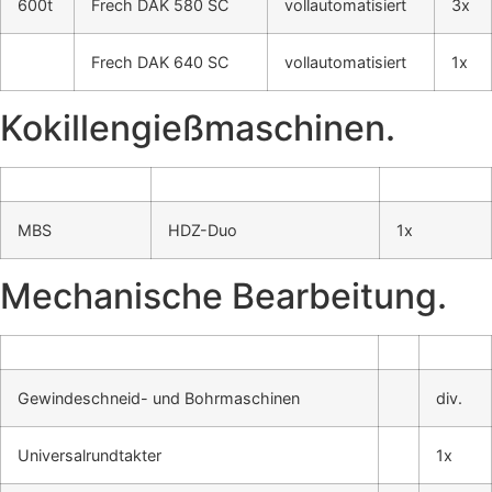
600t
Frech DAK 580 SC
voll­au­to­ma­ti­siert
3x
Frech DAK 640 SC
voll­au­to­ma­ti­siert
1x
Kokil­len­gieß­ma­schi­nen.
MBS
HDZ-Duo
1x
Mecha­ni­sche Bear­bei­tung.
Gewin­de­schneid- und Bohr­ma­schi­nen
div.
Uni­ver­sal­rund­tak­ter
1x