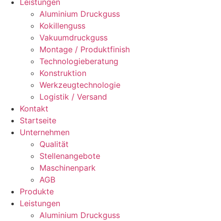
Leis­tun­gen
Alu­mi­ni­um Druck­guss
Kokil­len­guss
Vaku­um­druck­guss
Mon­ta­ge / Pro­dukt­fi­nish
Tech­no­lo­gie­be­ra­tung
Kon­struk­ti­on
Werk­zeug­tech­no­lo­gie
Logis­tik / Ver­sand
Kon­takt
Start­sei­te
Unter­neh­men
Qua­li­tät
Stel­len­an­ge­bo­te
Maschi­nen­park
AGB
Pro­duk­te
Leis­tun­gen
Alu­mi­ni­um Druck­guss