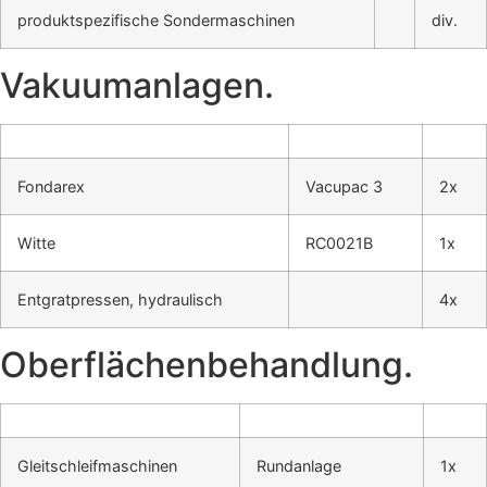
pro­dukt­spe­zi­fi­sche Son­der­ma­schi­nen
div.
Vaku­um­an­la­gen.
Fon­darex
Vacu­pac 3
2x
Wit­te
RC0021B
1x
Ent­grat­pres­sen, hydrau­lisch
4x
Ober­flä­chen­be­hand­lung.
Gleit­schleif­ma­schi­nen
Rund­an­la­ge
1x