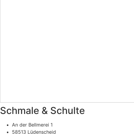
Schma­le & Schul­te
An der Bell­me­rei 1
58513 Lüden­scheid