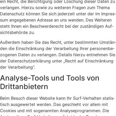
ein Recht, die Berich­ti­gung oder Löschung die­ser Daten zu
ver­lan­gen. Hier­zu sowie zu wei­te­ren Fra­gen zum The­ma
Daten­schutz kön­nen Sie sich jeder­zeit unter der im Impres­
sum ange­ge­be­nen Adres­se an uns wen­den. Des Wei­te­ren
steht Ihnen ein Beschwer­de­recht bei der zustän­di­gen Auf­
sichts­be­hör­de zu.
Außer­dem haben Sie das Recht, unter bestimm­ten Umstän­
den die Ein­schrän­kung der Ver­ar­bei­tung Ihrer per­so­nen­be­
zo­ge­nen Daten zu ver­lan­gen. Details hier­zu ent­neh­men Sie
der Daten­schutz­er­klä­rung unter „Recht auf Ein­schrän­kung
der Ver­ar­bei­tung“.
Ana­ly­se-Tools und Tools von
Dritt­an­bie­tern
Beim Besuch die­ser Web­site kann Ihr Surf-Ver­hal­ten sta­tis­
tisch aus­ge­wer­tet wer­den. Das geschieht vor allem mit
Coo­kies und mit soge­nann­ten Ana­ly­se­pro­gram­men. Die