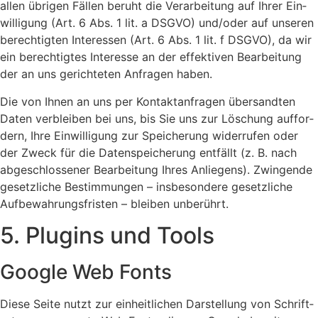
allen übri­gen Fäl­len beruht die Ver­ar­bei­tung auf Ihrer Ein­
wil­li­gung (Art. 6 Abs. 1 lit. a DSGVO) und/oder auf unse­ren
berech­tig­ten Inter­es­sen (Art. 6 Abs. 1 lit. f DSGVO), da wir
ein berech­tig­tes Inter­es­se an der effek­ti­ven Bear­bei­tung
der an uns gerich­te­ten Anfra­gen haben.
Die von Ihnen an uns per Kon­takt­an­fra­gen über­sand­ten
Daten ver­blei­ben bei uns, bis Sie uns zur Löschung auf­for­
dern, Ihre Ein­wil­li­gung zur Spei­che­rung wider­ru­fen oder
der Zweck für die Daten­spei­che­rung ent­fällt (z. B. nach
abge­schlos­se­ner Bear­bei­tung Ihres Anlie­gens). Zwin­gen­de
gesetz­li­che Bestim­mun­gen – ins­be­son­de­re gesetz­li­che
Auf­be­wah­rungs­fris­ten – blei­ben unbe­rührt.
5. Plug­ins und Tools
Goog­le Web Fonts
Die­se Sei­te nutzt zur ein­heit­li­chen Dar­stel­lung von Schrift­