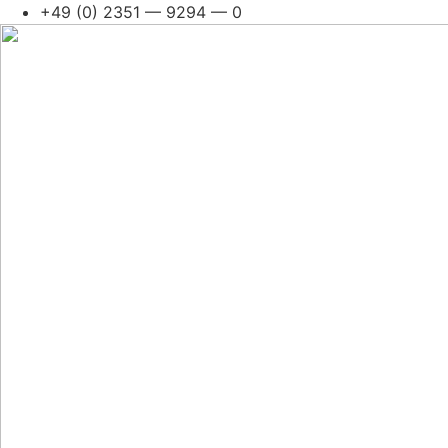
Skip
+49 (0) 2351 — 9294 — 0
to
con­
tent