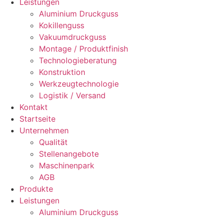
Leis­tun­gen
Alu­mi­ni­um Druck­guss
Kokil­len­guss
Vaku­um­druck­guss
Mon­ta­ge / Pro­dukt­fi­nish
Tech­no­lo­gie­be­ra­tung
Kon­struk­ti­on
Werk­zeug­tech­no­lo­gie
Logis­tik / Ver­sand
Kon­takt
Start­sei­te
Unter­neh­men
Qua­li­tät
Stel­len­an­ge­bo­te
Maschi­nen­park
AGB
Pro­duk­te
Leis­tun­gen
Alu­mi­ni­um Druck­guss