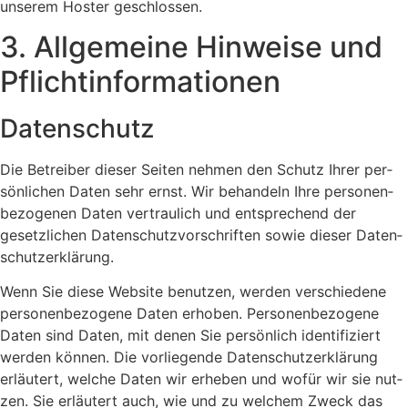
unse­rem Hos­ter geschlos­sen.
3. All­ge­mei­ne Hin­wei­se und
Pflicht­in­for­ma­tio­nen
Daten­schutz
Die Betrei­ber die­ser Sei­ten neh­men den Schutz Ihrer per­
sön­li­chen Daten sehr ernst. Wir behan­deln Ihre per­so­nen­
be­zo­ge­nen Daten ver­trau­lich und ent­spre­chend der
gesetz­li­chen Daten­schutz­vor­schrif­ten sowie die­ser Daten­
schutz­er­klä­rung.
Wenn Sie die­se Web­site benut­zen, wer­den ver­schie­de­ne
per­so­nen­be­zo­ge­ne Daten erho­ben. Per­so­nen­be­zo­ge­ne
Daten sind Daten, mit denen Sie per­sön­lich iden­ti­fi­ziert
wer­den kön­nen. Die vor­lie­gen­de Daten­schutz­er­klä­rung
erläu­tert, wel­che Daten wir erhe­ben und wofür wir sie nut­
zen. Sie erläu­tert auch, wie und zu wel­chem Zweck das