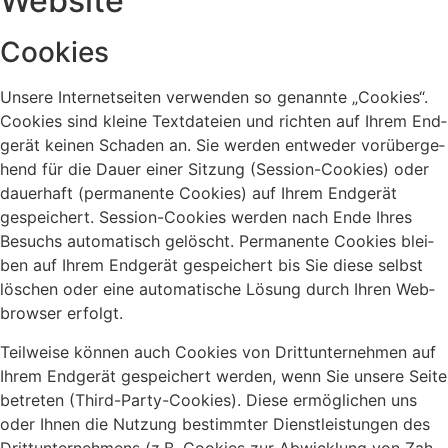
Web­site
Coo­kies
Unse­re Inter­net­sei­ten ver­wen­den so genann­te „Coo­kies“.
Coo­kies sind klei­ne Text­da­tei­en und rich­ten auf Ihrem End­
ge­rät kei­nen Scha­den an. Sie wer­den ent­we­der vor­über­ge­
hend für die Dau­er einer Sit­zung (Ses­si­on-Coo­kies) oder
dau­er­haft (per­ma­nen­te Coo­kies) auf Ihrem End­ge­rät
gespei­chert. Ses­si­on-Coo­kies wer­den nach Ende Ihres
Besuchs auto­ma­tisch gelöscht. Per­ma­nen­te Coo­kies blei­
ben auf Ihrem End­ge­rät gespei­chert bis Sie die­se selbst
löschen oder eine auto­ma­ti­sche Lösung durch Ihren Web­
brow­ser erfolgt.
Teil­wei­se kön­nen auch Coo­kies von Dritt­un­ter­neh­men auf
Ihrem End­ge­rät gespei­chert wer­den, wenn Sie unse­re Sei­te
betre­ten (Third-Par­ty-Coo­kies). Die­se ermög­li­chen uns
oder Ihnen die Nut­zung bestimm­ter Dienst­leis­tun­gen des
Dritt­un­ter­neh­mens (z.B. Coo­kies zur Abwick­lung von Zah­