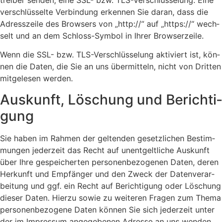
ver­schlüs­sel­te Ver­bin­dung erken­nen Sie dar­an, dass die
Adress­zei­le des Brow­sers von „http://“ auf „https://“ wech­
selt und an dem Schloss-Sym­bol in Ihrer Brow­ser­zei­le.
Wenn die SSL- bzw. TLS-Ver­schlüs­se­lung akti­viert ist, kön­
nen die Daten, die Sie an uns über­mit­teln, nicht von Drit­ten
mit­ge­le­sen wer­den.
Aus­kunft, Löschung und Berich­ti­
gung
Sie haben im Rah­men der gel­ten­den gesetz­li­chen Bestim­
mun­gen jeder­zeit das Recht auf unent­gelt­li­che Aus­kunft
über Ihre gespei­cher­ten per­so­nen­be­zo­ge­nen Daten, deren
Her­kunft und Emp­fän­ger und den Zweck der Daten­ver­ar­
bei­tung und ggf. ein Recht auf Berich­ti­gung oder Löschung
die­ser Daten. Hier­zu sowie zu wei­te­ren Fra­gen zum The­ma
per­so­nen­be­zo­ge­ne Daten kön­nen Sie sich jeder­zeit unter
der im Impres­sum ange­ge­be­nen Adres­se an uns wen­den.