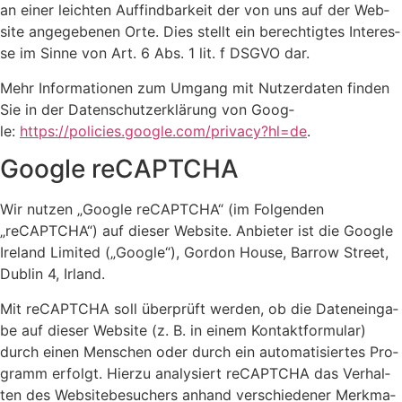
an einer leich­ten Auf­find­bar­keit der von uns auf der Web­
site ange­ge­be­nen Orte. Dies stellt ein berech­tig­tes Inter­es­
se im Sin­ne von Art. 6 Abs. 1 lit. f DSGVO dar.
Mehr Infor­ma­tio­nen zum Umgang mit Nut­zer­da­ten fin­den
Sie in der Daten­schutz­er­klä­rung von Goog­
le:
https://policies.google.com/privacy?hl=de
.
Goog­le reCAPTCHA
Wir nut­zen „Goog­le reCAPTCHA“ (im Fol­gen­den
„reCAPTCHA“) auf die­ser Web­site. Anbie­ter ist die Goog­le
Ire­land Limi­t­ed („Goog­le“), Gor­don House, Bar­row Street,
Dub­lin 4, Irland.
Mit reCAPTCHA soll über­prüft wer­den, ob die Daten­ein­ga­
be auf die­ser Web­site (z. B. in einem Kon­takt­for­mu­lar)
durch einen Men­schen oder durch ein auto­ma­ti­sier­tes Pro­
gramm erfolgt. Hier­zu ana­ly­siert reCAPTCHA das Ver­hal­
ten des Web­site­be­su­chers anhand ver­schie­de­ner Merk­ma­