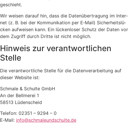
geschieht.
Wir wei­sen dar­auf hin, dass die Daten­über­tra­gung im Inter­
net (z. B. bei der Kom­mu­ni­ka­ti­on per E‑Mail) Sicher­heits­lü­
cken auf­wei­sen kann. Ein lücken­lo­ser Schutz der Daten vor
dem Zugriff durch Drit­te ist nicht mög­lich.
Hin­weis zur ver­ant­wort­li­chen
Stel­le
Die ver­ant­wort­li­che Stel­le für die Daten­ver­ar­bei­tung auf
die­ser Web­site ist:
Schma­le & Schul­te GmbH
An der Bell­me­rei 1
58513 Lüden­scheid
Tele­fon: 02351 – 9294 – 0
E‑Mail:
info@schmaleundschulte.de