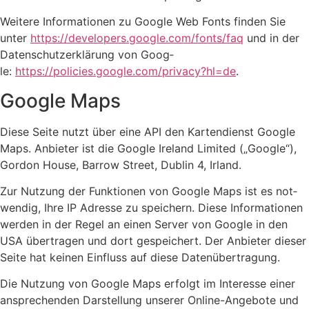
Wei­te­re Infor­ma­tio­nen zu Goog­le Web Fonts fin­den Sie
unter
https://developers.google.com/fonts/faq
und in der
Daten­schutz­er­klä­rung von Goog­
le:
https://policies.google.com/privacy?hl=de
.
Goog­le Maps
Die­se Sei­te nutzt über eine API den Kar­ten­dienst Goog­le
Maps. Anbie­ter ist die Goog­le Ire­land Limi­t­ed („Goog­le“),
Gor­don House, Bar­row Street, Dub­lin 4, Irland.
Zur Nut­zung der Funk­tio­nen von Goog­le Maps ist es not­
wen­dig, Ihre IP Adres­se zu spei­chern. Die­se Infor­ma­tio­nen
wer­den in der Regel an einen Ser­ver von Goog­le in den
USA über­tra­gen und dort gespei­chert. Der Anbie­ter die­ser
Sei­te hat kei­nen Ein­fluss auf die­se Daten­über­tra­gung.
Die Nut­zung von Goog­le Maps erfolgt im Inter­es­se einer
anspre­chen­den Dar­stel­lung unse­rer Online-Ange­bo­te und