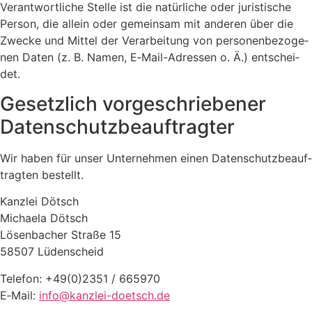
Ver­ant­wort­li­che Stel­le ist die natür­li­che oder juris­ti­sche
Per­son, die allein oder gemein­sam mit ande­ren über die
Zwe­cke und Mit­tel der Ver­ar­bei­tung von per­so­nen­be­zo­ge­
nen Daten (z. B. Namen, E‑Mail-Adres­sen o. Ä.) ent­schei­
det.
Gesetz­lich vor­ge­schrie­be­ner
Daten­schutz­be­auf­trag­ter
Wir haben für unser Unter­neh­men einen Daten­schutz­be­auf­
trag­ten bestellt.
Kanz­lei Dötsch
Michae­la Dötsch
Lösen­ba­cher Stra­ße 15
58507 Lüden­scheid
Tele­fon: +49(0)2351 / 665970
E‑Mail:
info@kanzlei-doetsch.de