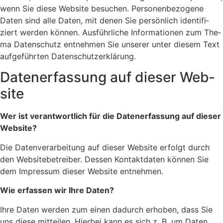
wenn Sie die­se Web­site besu­chen. Per­so­nen­be­zo­ge­ne
Daten sind alle Daten, mit denen Sie per­sön­lich iden­ti­fi­
ziert wer­den kön­nen. Aus­führ­li­che Infor­ma­tio­nen zum The­
ma Daten­schutz ent­neh­men Sie unse­rer unter die­sem Text
auf­ge­führ­ten Daten­schutz­er­klä­rung.
Daten­er­fas­sung auf die­ser Web­
site
Wer ist ver­ant­wort­lich für die Daten­er­fas­sung auf die­ser
Web­site?
Die Daten­ver­ar­bei­tung auf die­ser Web­site erfolgt durch
den Web­site­be­trei­ber. Des­sen Kon­takt­da­ten kön­nen Sie
dem Impres­sum die­ser Web­site ent­neh­men.
Wie erfas­sen wir Ihre Daten?
Ihre Daten wer­den zum einen dadurch erho­ben, dass Sie
uns die­se mit­tei­len. Hier­bei kann es sich z. B. um Daten