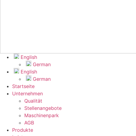
Eng­lish
Ger­man
Eng­lish
Ger­man
Start­sei­te
Unter­neh­men
Qua­li­tät
Stel­len­an­ge­bo­te
Maschi­nen­park
AGB
Pro­duk­te