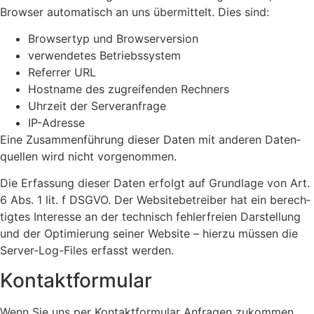
Brow­ser auto­ma­tisch an uns über­mit­telt. Dies sind:
Brow­ser­typ und Brow­ser­ver­si­on
ver­wen­de­tes Betriebs­sys­tem
Refer­rer URL
Host­na­me des zugrei­fen­den Rech­ners
Uhr­zeit der Ser­ver­an­fra­ge
IP-Adres­se
Eine Zusam­men­füh­rung die­ser Daten mit ande­ren Daten­
quel­len wird nicht vor­ge­nom­men.
Die Erfas­sung die­ser Daten erfolgt auf Grund­la­ge von Art.
6 Abs. 1 lit. f DSGVO. Der Web­site­be­trei­ber hat ein berech­
tig­tes Inter­es­se an der tech­nisch feh­ler­frei­en Dar­stel­lung
und der Opti­mie­rung sei­ner Web­site – hier­zu müs­sen die
Ser­ver-Log-Files erfasst wer­den.
Kon­takt­for­mu­lar
Wenn Sie uns per Kon­takt­for­mu­lar Anfra­gen zukom­men