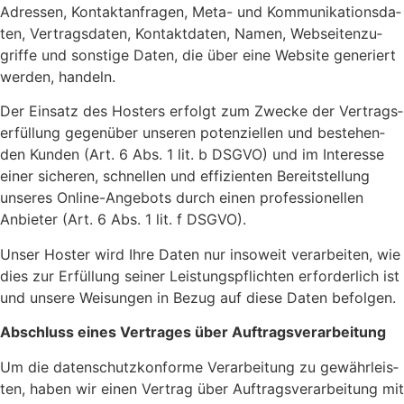
Adres­sen, Kon­takt­an­fra­gen, Meta- und Kom­mu­ni­ka­ti­ons­da­
ten, Ver­trags­da­ten, Kon­takt­da­ten, Namen, Web­sei­ten­zu­
grif­fe und sons­ti­ge Daten, die über eine Web­site gene­riert
wer­den, han­deln.
Der Ein­satz des Hos­ters erfolgt zum Zwe­cke der Ver­trags­
er­fül­lung gegen­über unse­ren poten­zi­el­len und bestehen­
den Kun­den (Art. 6 Abs. 1 lit. b DSGVO) und im Inter­es­se
einer siche­ren, schnel­len und effi­zi­en­ten Bereit­stel­lung
unse­res Online-Ange­bots durch einen pro­fes­sio­nel­len
Anbie­ter (Art. 6 Abs. 1 lit. f DSGVO).
Unser Hos­ter wird Ihre Daten nur inso­weit ver­ar­bei­ten, wie
dies zur Erfül­lung sei­ner Leis­tungs­pflich­ten erfor­der­lich ist
und unse­re Wei­sun­gen in Bezug auf die­se Daten befol­gen.
Abschluss eines Ver­tra­ges über Auf­trags­ver­ar­bei­tung
Um die daten­schutz­kon­for­me Ver­ar­bei­tung zu gewähr­leis­
ten, haben wir einen Ver­trag über Auf­trags­ver­ar­bei­tung mit