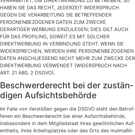
VERARBEITET, UM DIREKTWERBUNG ZU BETREIBEN, SO
HABEN SIE DAS RECHT, JEDERZEIT WIDERSPRUCH
GEGEN DIE VERARBEITUNG SIE BETREFFENDER
PERSONENBEZOGENER DATEN ZUM ZWECKE
DERARTIGER WERBUNG EINZULEGEN; DIES GILT AUCH
FÜR DAS PROFILING, SOWEIT ES MIT SOLCHER
DIREKTWERBUNG IN VERBINDUNG STEHT. WENN SIE
WIDERSPRECHEN, WERDEN IHRE PERSONENBEZOGENEN
DATEN ANSCHLIESSEND NICHT MEHR ZUM ZWECKE DER
DIREKTWERBUNG VERWENDET (WIDERSPRUCH NACH
ART. 21 ABS. 2 DSGVO).
Beschwer­de­recht bei der zustän­
di­gen Auf­sichts­be­hör­de
Im Fal­le von Ver­stö­ßen gegen die DSGVO steht den Betrof­
fe­nen ein Beschwer­de­recht bei einer Auf­sichts­be­hör­de,
ins­be­son­de­re in dem Mit­glied­staat ihres gewöhn­li­chen Auf­
ent­halts, ihres Arbeits­plat­zes oder des Orts des mut­maß­li­