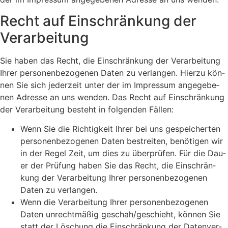
Recht auf Ein­schrän­kung der
Ver­ar­bei­tung
Sie haben das Recht, die Ein­schrän­kung der Ver­ar­bei­tung
Ihrer per­so­nen­be­zo­ge­nen Daten zu ver­lan­gen. Hier­zu kön­
nen Sie sich jeder­zeit unter der im Impres­sum ange­ge­be­
nen Adres­se an uns wen­den. Das Recht auf Ein­schrän­kung
der Ver­ar­bei­tung besteht in fol­gen­den Fäl­len:
Wenn Sie die Rich­tig­keit Ihrer bei uns gespei­cher­ten
per­so­nen­be­zo­ge­nen Daten bestrei­ten, benö­ti­gen wir
in der Regel Zeit, um dies zu über­prü­fen. Für die Dau­
er der Prü­fung haben Sie das Recht, die Ein­schrän­
kung der Ver­ar­bei­tung Ihrer per­so­nen­be­zo­ge­nen
Daten zu ver­lan­gen.
Wenn die Ver­ar­bei­tung Ihrer per­so­nen­be­zo­ge­nen
Daten unrecht­mä­ßig geschah/geschieht, kön­nen Sie
statt der Löschung die Ein­schrän­kung der Daten­ver­