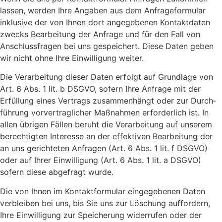
las­sen, wer­den Ihre Anga­ben aus dem Anfra­ge­for­mu­lar
inklu­si­ve der von Ihnen dort ange­ge­be­nen Kon­takt­da­ten
zwecks Bear­bei­tung der Anfra­ge und für den Fall von
Anschluss­fra­gen bei uns gespei­chert. Die­se Daten geben
wir nicht ohne Ihre Ein­wil­li­gung wei­ter.
Die Ver­ar­bei­tung die­ser Daten erfolgt auf Grund­la­ge von
Art. 6 Abs. 1 lit. b DSGVO, sofern Ihre Anfra­ge mit der
Erfül­lung eines Ver­trags zusam­men­hängt oder zur Durch­
füh­rung vor­ver­trag­li­cher Maß­nah­men erfor­der­lich ist. In
allen übri­gen Fäl­len beruht die Ver­ar­bei­tung auf unse­rem
berech­tig­ten Inter­es­se an der effek­ti­ven Bear­bei­tung der
an uns gerich­te­ten Anfra­gen (Art. 6 Abs. 1 lit. f DSGVO)
oder auf Ihrer Ein­wil­li­gung (Art. 6 Abs. 1 lit. a DSGVO)
sofern die­se abge­fragt wur­de.
Die von Ihnen im Kon­takt­for­mu­lar ein­ge­ge­be­nen Daten
ver­blei­ben bei uns, bis Sie uns zur Löschung auf­for­dern,
Ihre Ein­wil­li­gung zur Spei­che­rung wider­ru­fen oder der