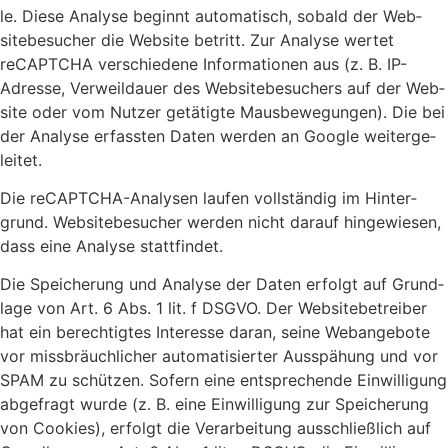
le. Die­se Ana­ly­se beginnt auto­ma­tisch, sobald der Web­
site­be­su­cher die Web­site betritt. Zur Ana­ly­se wer­tet
reCAPTCHA ver­schie­de­ne Infor­ma­tio­nen aus (z. B. IP-
Adres­se, Ver­weil­dau­er des Web­site­be­su­chers auf der Web­
site oder vom Nut­zer getä­tig­te Maus­be­we­gun­gen). Die bei
der Ana­ly­se erfass­ten Daten wer­den an Goog­le wei­ter­ge­
lei­tet.
Die reCAPTCHA-Ana­ly­sen lau­fen voll­stän­dig im Hin­ter­
grund. Web­site­be­su­cher wer­den nicht dar­auf hin­ge­wie­sen,
dass eine Ana­ly­se statt­fin­det.
Die Spei­che­rung und Ana­ly­se der Daten erfolgt auf Grund­
la­ge von Art. 6 Abs. 1 lit. f DSGVO. Der Web­site­be­trei­ber
hat ein berech­tig­tes Inter­es­se dar­an, sei­ne Web­an­ge­bo­te
vor miss­bräuch­li­cher auto­ma­ti­sier­ter Aus­spä­hung und vor
SPAM zu schüt­zen. Sofern eine ent­spre­chen­de Ein­wil­li­gung
abge­fragt wur­de (z. B. eine Ein­wil­li­gung zur Spei­che­rung
von Coo­kies), erfolgt die Ver­ar­bei­tung aus­schließ­lich auf