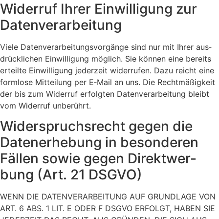
Wider­ruf Ihrer Ein­wil­li­gung zur
Daten­ver­ar­bei­tung
Vie­le Daten­ver­ar­bei­tungs­vor­gän­ge sind nur mit Ihrer aus­
drück­li­chen Ein­wil­li­gung mög­lich. Sie kön­nen eine bereits
erteil­te Ein­wil­li­gung jeder­zeit wider­ru­fen. Dazu reicht eine
form­lo­se Mit­tei­lung per E‑Mail an uns. Die Recht­mä­ßig­keit
der bis zum Wider­ruf erfolg­ten Daten­ver­ar­bei­tung bleibt
vom Wider­ruf unbe­rührt.
Wider­spruchs­recht gegen die
Daten­er­he­bung in beson­de­ren
Fäl­len sowie gegen Direkt­wer­
bung (Art. 21 DSGVO)
WENN DIE DATENVERARBEITUNG AUF GRUNDLAGE VON
ART. 6 ABS. 1 LIT. E ODER F DSGVO ERFOLGT, HABEN SIE