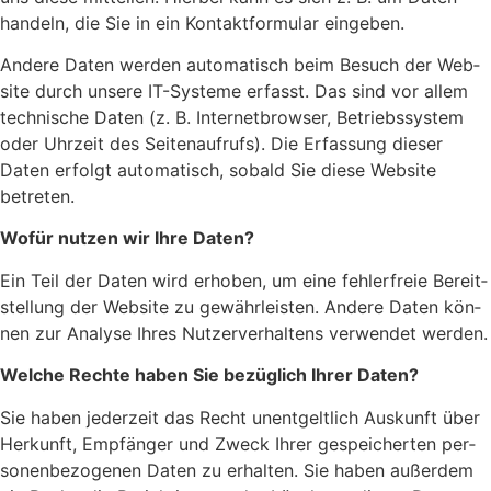
han­deln, die Sie in ein Kon­takt­for­mu­lar ein­ge­ben.
Ande­re Daten wer­den auto­ma­tisch beim Besuch der Web­
site durch unse­re IT-Sys­te­me erfasst. Das sind vor allem
tech­ni­sche Daten (z. B. Inter­net­brow­ser, Betriebs­sys­tem
oder Uhr­zeit des Sei­ten­auf­rufs). Die Erfas­sung die­ser
Daten erfolgt auto­ma­tisch, sobald Sie die­se Web­site
betre­ten.
Wofür nut­zen wir Ihre Daten?
Ein Teil der Daten wird erho­ben, um eine feh­ler­freie Bereit­
stel­lung der Web­site zu gewähr­leis­ten. Ande­re Daten kön­
nen zur Ana­ly­se Ihres Nut­zer­ver­hal­tens ver­wen­det wer­den.
Wel­che Rech­te haben Sie bezüg­lich Ihrer Daten?
Sie haben jeder­zeit das Recht unent­gelt­lich Aus­kunft über
Her­kunft, Emp­fän­ger und Zweck Ihrer gespei­cher­ten per­
so­nen­be­zo­ge­nen Daten zu erhal­ten. Sie haben außer­dem