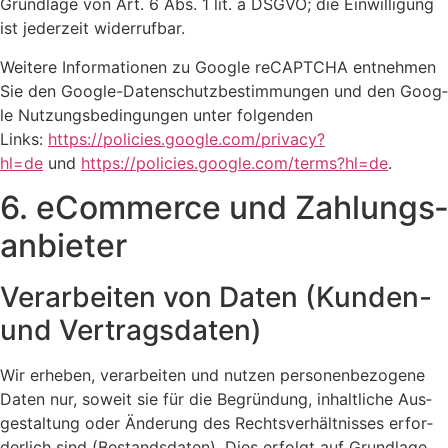
Grund­la­ge von Art. 6 Abs. 1 lit. a DSGVO; die Ein­wil­li­gung
ist jeder­zeit wider­ruf­bar.
Wei­te­re Infor­ma­tio­nen zu Goog­le reCAPTCHA ent­neh­men
Sie den Goog­le-Daten­schutz­be­stim­mun­gen und den Goog­
le Nut­zungs­be­din­gun­gen unter fol­gen­den
Links:
https://policies.google.com/privacy?
hl=de
und
https://policies.google.com/terms?hl=de
.
6. eCom­mer­ce und Zah­lungs­
an­bie­ter
Ver­ar­bei­ten von Daten (Kun­den-
und Ver­trags­da­ten)
Wir erhe­ben, ver­ar­bei­ten und nut­zen per­so­nen­be­zo­ge­ne
Daten nur, soweit sie für die Begrün­dung, inhalt­li­che Aus­
ge­stal­tung oder Ände­rung des Rechts­ver­hält­nis­ses erfor­
der­lich sind (Bestands­da­ten). Dies erfolgt auf Grund­la­ge