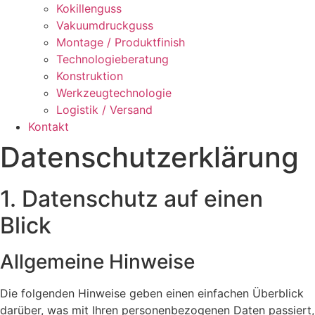
Kokil­len­guss
Vaku­um­druck­guss
Mon­ta­ge / Pro­dukt­fi­nish
Tech­no­lo­gie­be­ra­tung
Kon­struk­ti­on
Werk­zeug­tech­no­lo­gie
Logis­tik / Ver­sand
Kon­takt
Daten­schutz­er­klä­rung
1. Daten­schutz auf einen
Blick
All­ge­mei­ne Hin­wei­se
Die fol­gen­den Hin­wei­se geben einen ein­fa­chen Über­blick
dar­über, was mit Ihren per­so­nen­be­zo­ge­nen Daten pas­siert,