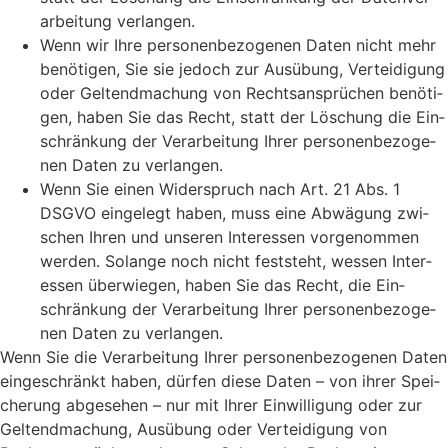
ar­bei­tung ver­lan­gen.
Wenn wir Ihre per­so­nen­be­zo­ge­nen Daten nicht mehr
benö­ti­gen, Sie sie jedoch zur Aus­übung, Ver­tei­di­gung
oder Gel­tend­ma­chung von Rechts­an­sprü­chen benö­ti­
gen, haben Sie das Recht, statt der Löschung die Ein­
schrän­kung der Ver­ar­bei­tung Ihrer per­so­nen­be­zo­ge­
nen Daten zu ver­lan­gen.
Wenn Sie einen Wider­spruch nach Art. 21 Abs. 1
DSGVO ein­ge­legt haben, muss eine Abwä­gung zwi­
schen Ihren und unse­ren Inter­es­sen vor­ge­nom­men
wer­den. Solan­ge noch nicht fest­steht, wes­sen Inter­
es­sen über­wie­gen, haben Sie das Recht, die Ein­
schrän­kung der Ver­ar­bei­tung Ihrer per­so­nen­be­zo­ge­
nen Daten zu ver­lan­gen.
Wenn Sie die Ver­ar­bei­tung Ihrer per­so­nen­be­zo­ge­nen Daten
ein­ge­schränkt haben, dür­fen die­se Daten – von ihrer Spei­
che­rung abge­se­hen – nur mit Ihrer Ein­wil­li­gung oder zur
Gel­tend­ma­chung, Aus­übung oder Ver­tei­di­gung von