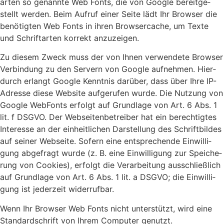
ar­ten so genann­te Web Fonts, die von Goog­le bereit­ge­
stellt wer­den. Beim Auf­ruf einer Sei­te lädt Ihr Brow­ser die
benö­tig­ten Web Fonts in ihren Brow­ser­cache, um Tex­te
und Schrift­ar­ten kor­rekt anzu­zei­gen.
Zu die­sem Zweck muss der von Ihnen ver­wen­de­te Brow­ser
Ver­bin­dung zu den Ser­vern von Goog­le auf­neh­men. Hier­
durch erlangt Goog­le Kennt­nis dar­über, dass über Ihre IP-
Adres­se die­se Web­site auf­ge­ru­fen wur­de. Die Nut­zung von
Goog­le Web­Fonts erfolgt auf Grund­la­ge von Art. 6 Abs. 1
lit. f DSGVO. Der Web­sei­ten­be­trei­ber hat ein berech­tig­tes
Inter­es­se an der ein­heit­li­chen Dar­stel­lung des Schrift­bil­des
auf sei­ner Web­sei­te. Sofern eine ent­spre­chen­de Ein­wil­li­
gung abge­fragt wur­de (z. B. eine Ein­wil­li­gung zur Spei­che­
rung von Coo­kies), erfolgt die Ver­ar­bei­tung aus­schließ­lich
auf Grund­la­ge von Art. 6 Abs. 1 lit. a DSGVO; die Ein­wil­li­
gung ist jeder­zeit wider­ruf­bar.
Wenn Ihr Brow­ser Web Fonts nicht unter­stützt, wird eine
Stan­dard­schrift von Ihrem Com­pu­ter genutzt.