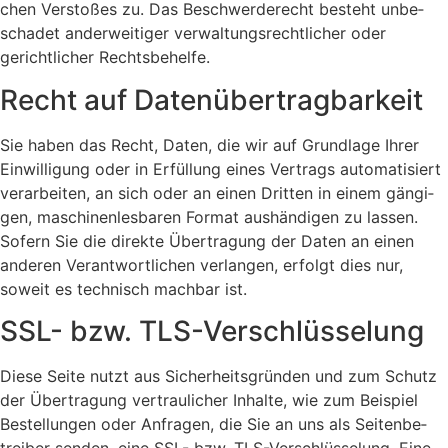
chen Ver­sto­ßes zu. Das Beschwer­de­recht besteht unbe­
scha­det ander­wei­ti­ger ver­wal­tungs­recht­li­cher oder
gericht­li­cher Rechts­be­hel­fe.
Recht auf Daten­über­trag­bar­keit
Sie haben das Recht, Daten, die wir auf Grund­la­ge Ihrer
Ein­wil­li­gung oder in Erfül­lung eines Ver­trags auto­ma­ti­siert
ver­ar­bei­ten, an sich oder an einen Drit­ten in einem gän­gi­
gen, maschi­nen­les­ba­ren For­mat aus­hän­di­gen zu las­sen.
Sofern Sie die direk­te Über­tra­gung der Daten an einen
ande­ren Ver­ant­wort­li­chen ver­lan­gen, erfolgt dies nur,
soweit es tech­nisch mach­bar ist.
SSL- bzw. TLS-Ver­schlüs­se­lung
Die­se Sei­te nutzt aus Sicher­heits­grün­den und zum Schutz
der Über­tra­gung ver­trau­li­cher Inhal­te, wie zum Bei­spiel
Bestel­lun­gen oder Anfra­gen, die Sie an uns als Sei­ten­be­
trei­ber sen­den, eine SSL- bzw. TLS-Ver­schlüs­se­lung. Eine