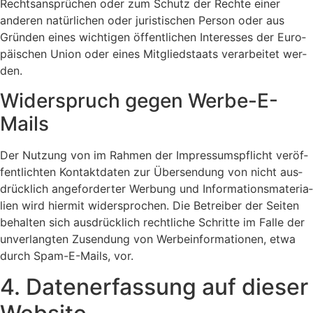
Rechts­an­sprü­chen oder zum Schutz der Rech­te einer
ande­ren natür­li­chen oder juris­ti­schen Per­son oder aus
Grün­den eines wich­ti­gen öffent­li­chen Inter­es­ses der Euro­
päi­schen Uni­on oder eines Mit­glied­staats ver­ar­bei­tet wer­
den.
Wider­spruch gegen Wer­be-E-
Mails
Der Nut­zung von im Rah­men der Impres­sums­pflicht ver­öf­
fent­lich­ten Kon­takt­da­ten zur Über­sen­dung von nicht aus­
drück­lich ange­for­der­ter Wer­bung und Infor­ma­ti­ons­ma­te­ria­
li­en wird hier­mit wider­spro­chen. Die Betrei­ber der Sei­ten
behal­ten sich aus­drück­lich recht­li­che Schrit­te im Fal­le der
unver­lang­ten Zusen­dung von Wer­be­infor­ma­tio­nen, etwa
durch Spam-E-Mails, vor.
4. Daten­er­fas­sung auf die­ser