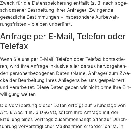
Zweck für die Daten­spei­che­rung ent­fällt (z. B. nach abge­
schlos­se­ner Bear­bei­tung Ihrer Anfra­ge). Zwin­gen­de
gesetz­li­che Bestim­mun­gen – ins­be­son­de­re Auf­be­wah­
rungs­fris­ten – blei­ben unbe­rührt.
Anfra­ge per E‑Mail, Tele­fon oder
Tele­fax
Wenn Sie uns per E‑Mail, Tele­fon oder Tele­fax kon­tak­tie­
ren, wird Ihre Anfra­ge inklu­si­ve aller dar­aus her­vor­ge­hen­
den per­so­nen­be­zo­ge­nen Daten (Name, Anfra­ge) zum Zwe­
cke der Bear­bei­tung Ihres Anlie­gens bei uns gespei­chert
und ver­ar­bei­tet. Die­se Daten geben wir nicht ohne Ihre Ein­
wil­li­gung wei­ter.
Die Ver­ar­bei­tung die­ser Daten erfolgt auf Grund­la­ge von
Art. 6 Abs. 1 lit. b DSGVO, sofern Ihre Anfra­ge mit der
Erfül­lung eines Ver­trags zusam­men­hängt oder zur Durch­
füh­rung vor­ver­trag­li­cher Maß­nah­men erfor­der­lich ist. In