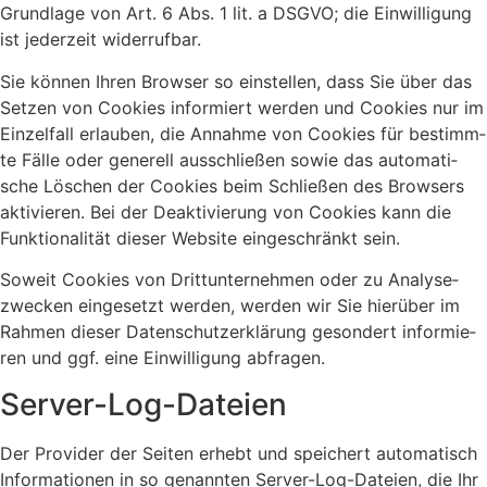
Grund­la­ge von Art. 6 Abs. 1 lit. a DSGVO; die Ein­wil­li­gung
ist jeder­zeit wider­ruf­bar.
Sie kön­nen Ihren Brow­ser so ein­stel­len, dass Sie über das
Set­zen von Coo­kies infor­miert wer­den und Coo­kies nur im
Ein­zel­fall erlau­ben, die Annah­me von Coo­kies für bestimm­
te Fäl­le oder gene­rell aus­schlie­ßen sowie das auto­ma­ti­
sche Löschen der Coo­kies beim Schlie­ßen des Brow­sers
akti­vie­ren. Bei der Deak­ti­vie­rung von Coo­kies kann die
Funk­tio­na­li­tät die­ser Web­site ein­ge­schränkt sein.
Soweit Coo­kies von Dritt­un­ter­neh­men oder zu Ana­ly­se­
zwe­cken ein­ge­setzt wer­den, wer­den wir Sie hier­über im
Rah­men die­ser Daten­schutz­er­klä­rung geson­dert infor­mie­
ren und ggf. eine Ein­wil­li­gung abfra­gen.
Ser­ver-Log-Datei­en
Der Pro­vi­der der Sei­ten erhebt und spei­chert auto­ma­tisch
Infor­ma­tio­nen in so genann­ten Ser­ver-Log-Datei­en, die Ihr