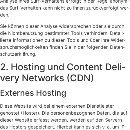
Ana­ly­se Ihres Surf-Ver­hal­tens erfolgt in der Regel anonym;
das Surf-Ver­hal­ten kann nicht zu Ihnen zurück­ver­folgt wer­
den.
Sie kön­nen die­ser Ana­ly­se wider­spre­chen oder sie durch
die Nicht­be­nut­zung bestimm­ter Tools ver­hin­dern. Detail­
lier­te Infor­ma­tio­nen zu die­sen Tools und über Ihre Wider­
spruchs­mög­lich­kei­ten fin­den Sie in der fol­gen­den Daten­
schutz­er­klä­rung.
2. Hos­ting und Con­tent Deli­
very Net­works (CDN)
Exter­nes Hos­ting
Die­se Web­site wird bei einem exter­nen Dienst­leis­ter
gehos­tet (Hos­ter). Die per­so­nen­be­zo­ge­nen Daten, die auf
die­ser Web­site erfasst wer­den, wer­den auf den Ser­vern
des Hos­ters gespei­chert. Hier­bei kann es sich v. a. um IP-