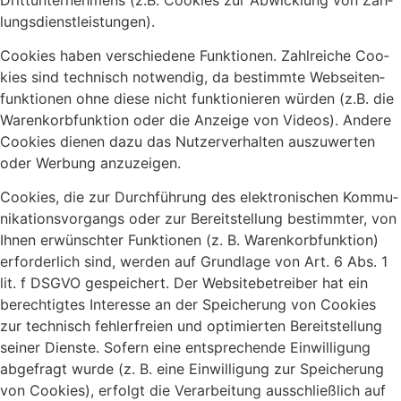
lungs­dienst­leis­tun­gen).
Coo­kies haben ver­schie­de­ne Funk­tio­nen. Zahl­rei­che Coo­
kies sind tech­nisch not­wen­dig, da bestimm­te Web­sei­ten­
funk­tio­nen ohne die­se nicht funk­tio­nie­ren wür­den (z.B. die
Waren­korb­funk­ti­on oder die Anzei­ge von Vide­os). Ande­re
Coo­kies die­nen dazu das Nut­zer­ver­hal­ten aus­zu­wer­ten
oder Wer­bung anzu­zei­gen.
Coo­kies, die zur Durch­füh­rung des elek­tro­ni­schen Kom­mu­
ni­ka­ti­ons­vor­gangs oder zur Bereit­stel­lung bestimm­ter, von
Ihnen erwünsch­ter Funk­tio­nen (z. B. Waren­korb­funk­ti­on)
erfor­der­lich sind, wer­den auf Grund­la­ge von Art. 6 Abs. 1
lit. f DSGVO gespei­chert. Der Web­site­be­trei­ber hat ein
berech­tig­tes Inter­es­se an der Spei­che­rung von Coo­kies
zur tech­nisch feh­ler­frei­en und opti­mier­ten Bereit­stel­lung
sei­ner Diens­te. Sofern eine ent­spre­chen­de Ein­wil­li­gung
abge­fragt wur­de (z. B. eine Ein­wil­li­gung zur Spei­che­rung
von Coo­kies), erfolgt die Ver­ar­bei­tung aus­schließ­lich auf