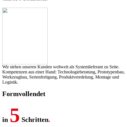
Wir ste­hen unse­ren Kun­den welt­weit als Sys­tem­lie­fe­rant zu Sei­te.
Kom­pe­ten­zen aus einer Hand: Tech­no­lo­gie­be­ra­tung, Pro­to­ty­pen­bau,
Werk­zeug­bau, Seri­en­fer­ti­gung, Pro­dukt­ver­ede­lung, Mon­ta­ge und
Logis­tik.
Form­voll­endet
5
in
Schrit­ten
.