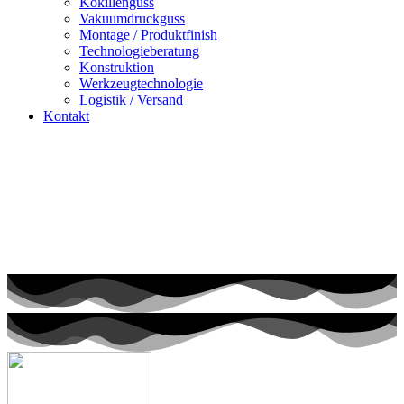
Kokil­len­guss
Vaku­um­druck­guss
Mon­ta­ge / Pro­dukt­fi­nish
Tech­no­lo­gie­be­ra­tung
Kon­struk­ti­on
Werk­zeug­tech­no­lo­gie
Logis­tik / Ver­sand
Kon­takt