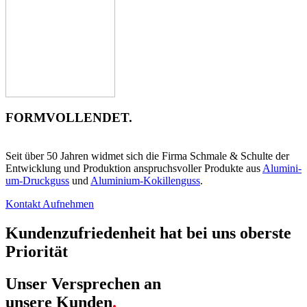
FORMVOLLENDET.
PRÄZISION DIE BEGEISTERT
Seit über 50 Jah­ren wid­met sich die Fir­ma Schma­le & Schul­te der
Ent­wick­lung und Pro­duk­ti­on anspruchs­vol­ler Pro­duk­te aus
Alu­mi­ni­
um-Druck­guss
und
Alu­mi­ni­um-Kokil­len­guss
.
Kon­takt Auf­neh­men
Kun­den­zu­frie­den­heit hat bei uns obers­te
Prio­ri­tät
Unser Ver­spre­chen an
unse­re Kun­den
.