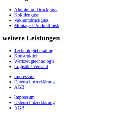
Alu­mi­ni­um Druck­guss
Kokil­len­guss
Vaku­um­druck­guss
Mon­ta­ge / Pro­dukt­fi­nish
wei­te­re Leis­tun­gen
Tech­no­lo­gie­be­ra­tung
Kon­struk­ti­on
Werk­zeug­tech­no­lo­gie
Logis­tik / Ver­sand
Impres­sum
Daten­schutz­er­klä­rung
AGB
Impres­sum
Daten­schutz­er­klä­rung
AGB