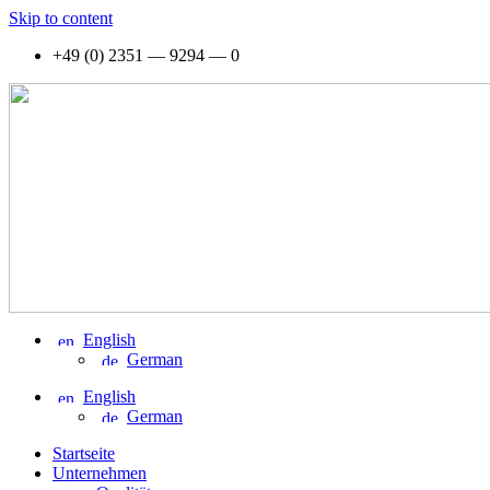
Skip to con­tent
+49 (0) 2351 — 9294 — 0
Eng­lish
Ger­man
Eng­lish
Ger­man
Start­sei­te
Unter­neh­men