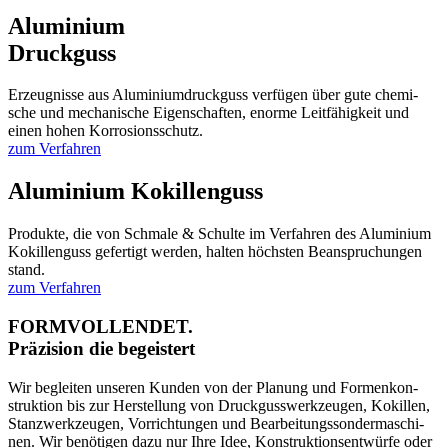
Alu­mi­ni­um
Druck­guss
Erzeug­nis­se aus Alu­mi­ni­um­druck­guss ver­fü­gen über gute che­mi­
sche und mecha­ni­sche Eigen­schaf­ten, enor­me Leit­fä­hig­keit und
einen hohen Kor­ro­si­ons­schutz.
zum Ver­fah­ren
Alu­mi­ni­um Kokil­len­guss
Pro­duk­te, die von Schma­le & Schul­te im Ver­fah­ren des Alu­mi­ni­um
Kokil­len­guss gefer­tigt wer­den, hal­ten höchs­ten Bean­spru­chun­gen
stand.
zum Ver­fah­ren
FORMVOLLENDET.
Prä­zi­si­on die begeis­tert
Wir beglei­ten unse­ren Kun­den von der Pla­nung und For­men­kon­
struk­ti­on bis zur Her­stel­lung von Druck­guss­werk­zeu­gen, Kokil­len,
Stanz­werk­zeu­gen, Vor­rich­tun­gen und Bear­bei­tungs­son­der­ma­schi­
nen. Wir benö­ti­gen dazu nur Ihre Idee, Kon­struk­ti­ons­ent­wür­fe oder