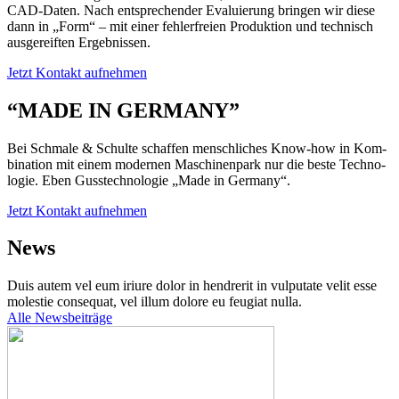
CAD-Daten. Nach ent­spre­chen­der Eva­lu­ie­rung brin­gen wir die­se
dann in „Form“ – mit einer feh­ler­frei­en Pro­duk­ti­on und tech­nisch
aus­ge­reif­ten Ergeb­nis­sen.
Jetzt Kon­takt auf­neh­men
“MADE IN GERMANY”
Bei Schma­le & Schul­te schaf­fen mensch­li­ches Know-how in Kom­
bi­na­ti­on mit einem moder­nen Maschi­nen­park nur die bes­te Tech­no­
lo­gie. Eben Guss­tech­no­lo­gie „Made in Ger­ma­ny“.
Jetzt Kon­takt auf­neh­men
News
Duis autem vel eum iri­ure dolor in hendre­rit in vul­pu­ta­te velit esse
moles­tie con­se­quat, vel illum dolo­re eu feu­gi­at nulla.
Alle News­bei­trä­ge