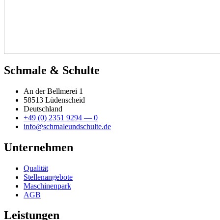
Schma­le & Schul­te
An der Bell­me­rei 1
58513 Lüden­scheid
Deutsch­land
+49 (0) 2351 9294 — 0
info@schmaleundschulte.de
Unter­neh­men
Qua­li­tät
Stel­len­an­ge­bo­te
Maschi­nen­park
AGB
Leis­tun­gen