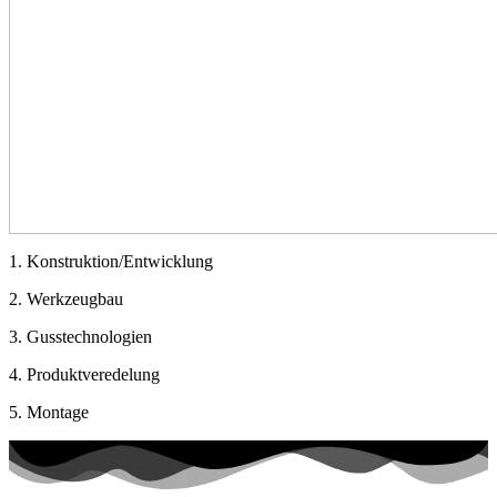
1. Konstruktion/Entwicklung
2. Werk­zeug­bau
3. Guss­tech­no­lo­gien
4. Pro­dukt­ver­ede­lung
5. Mon­ta­ge