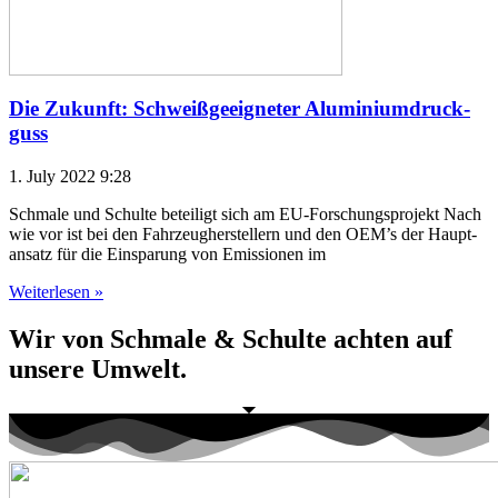
Die Zukunft: Schweiß­ge­eig­ne­ter Alu­mi­ni­um­druck­
guss
1. July 2022
9:28
Schma­le und Schul­te betei­ligt sich am EU-For­schungs­pro­jekt Nach
wie vor ist bei den Fahr­zeug­her­stel­lern und den OEM’s der Haupt­
an­satz für die Ein­spa­rung von Emis­sio­nen im
Wei­ter­le­sen »
Wir von
Schma­le & Schul­te
ach­ten auf
unse­re
Umwelt
.