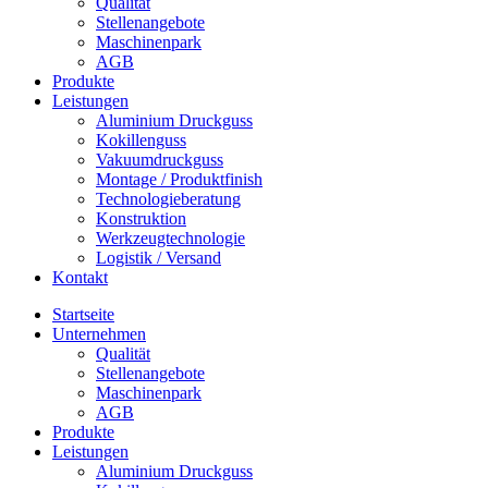
Qua­li­tät
Stel­len­an­ge­bo­te
Maschi­nen­park
AGB
Pro­duk­te
Leis­tun­gen
Alu­mi­ni­um Druck­guss
Kokil­len­guss
Vaku­um­druck­guss
Mon­ta­ge / Pro­dukt­fi­nish
Tech­no­lo­gie­be­ra­tung
Kon­struk­ti­on
Werk­zeug­tech­no­lo­gie
Logis­tik / Ver­sand
Kon­takt
Start­sei­te
Unter­neh­men
Qua­li­tät
Stel­len­an­ge­bo­te
Maschi­nen­park
AGB
Pro­duk­te
Leis­tun­gen
Alu­mi­ni­um Druck­guss