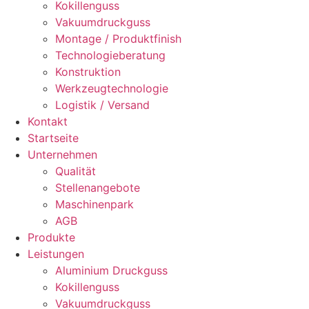
Kokil­len­guss
Vaku­um­druck­guss
Mon­ta­ge / Pro­dukt­fi­nish
Tech­no­lo­gie­be­ra­tung
Kon­struk­ti­on
Werk­zeug­tech­no­lo­gie
Logis­tik / Ver­sand
Kon­takt
Start­sei­te
Unter­neh­men
Qua­li­tät
Stel­len­an­ge­bo­te
Maschi­nen­park
AGB
Pro­duk­te
Leis­tun­gen
Alu­mi­ni­um Druck­guss
Kokil­len­guss
Vaku­um­druck­guss