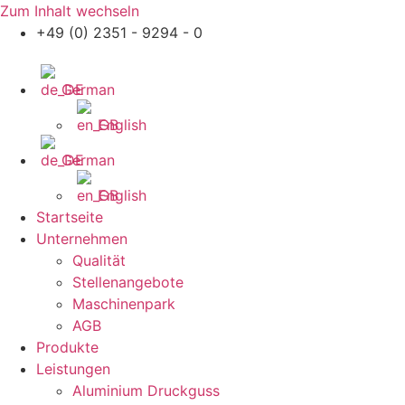
Zum Inhalt wechseln
+49 (0) 2351 - 9294 - 0
Ger­man
Eng­lish
Ger­man
Eng­lish
Start­sei­te
Unter­neh­men
Qua­li­tät
Stel­len­an­ge­bo­te
Maschi­nen­park
AGB
Pro­duk­te
Leis­tun­gen
Alu­mi­ni­um Druck­guss