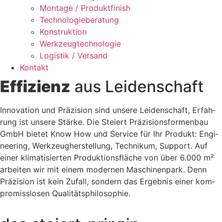
Mon­ta­ge / Pro­dukt­fi­nish
Tech­no­lo­gie­be­ra­tung
Kon­struk­ti­on
Werk­zeug­tech­no­lo­gie
Logis­tik / Ver­sand
Kon­takt
Effi­zi­enz
aus Lei­den­schaft
.
Inno­va­ti­on und Prä­zi­si­on sind unse­re Lei­den­schaft, Erfah­
rung ist unse­re Stär­ke. Die Stei­ert Präzisions­formenbau
GmbH bie­tet Know How und Ser­vice für Ihr Pro­dukt: Engi­
nee­ring, Werk­zeug­her­stel­lung, Tech­ni­kum, Sup­port. Auf
einer kli­ma­ti­sier­ten Pro­duk­ti­ons­flä­che von über 6.000 m²
arbei­ten wir mit einem moder­nen Maschi­nen­park. Denn
Prä­zi­si­on ist kein Zufall, son­dern das Ergeb­nis einer kom­
pro­miss­lo­sen Qualitäts­philosophie.