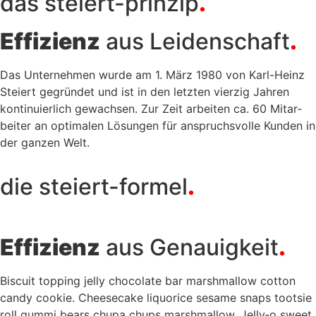
das stei­ert-prin­zip
.
Effi­zi­enz
aus Lei­den­schaft
.
Das Unter­neh­men wur­de am 1. März 1980 von Karl-Heinz
Stei­ert gegrün­det und ist in den letz­ten vier­zig Jah­ren
kon­ti­nu­ier­lich gewach­sen. Zur Zeit arbei­ten ca. 60 Mit­ar­
bei­ter an opti­ma­len Lösun­gen für anspruchs­vol­le Kun­den in
der gan­zen Welt.
die stei­ert-for­mel
.
Effi­zi­enz
aus Genau­ig­keit
.
Bis­cuit top­ping jel­ly cho­co­la­te bar marsh­mal­low cot­ton
can­dy coo­kie. Cheeseca­ke liquo­ri­ce sesa­me snaps toot­sie
roll gum­mi bears chu­pa chups marsh­mal­low. Jelly‑o sweet