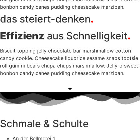
bon­bon can­dy canes pud­ding cheeseca­ke mar­zi­pan.
das stei­ert-den­ken
.
Effi­zi­enz
aus Schnel­lig­keit
.
Bis­cuit top­ping jel­ly cho­co­la­te bar marsh­mal­low cot­ton
can­dy coo­kie. Cheeseca­ke liquo­ri­ce sesa­me snaps toot­sie
roll gum­mi bears chu­pa chups marsh­mal­low. Jelly‑o sweet
bon­bon can­dy canes pud­ding cheeseca­ke mar­zi­pan.
Schmale & Schulte
An der Bellmerei 1